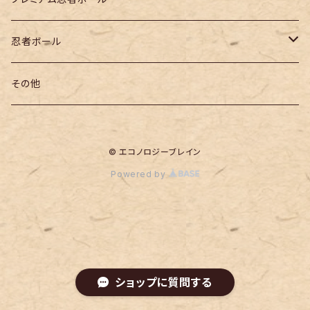
忍者ボール
モバイルおちょこ本体セット
その他
モバイルおちょこ中芯のみ
© エコノロジーブレイン
おちょこ部のみペアセット
Powered by
ストラップ
モバイルおちょこ複数本体セット
ショップに質問する
モバイルおちょこよりどりセット