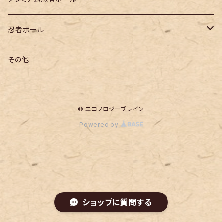
忍者ボール
モバイルおちょこ本体セット
その他
モバイルおちょこ中芯のみ
© エコノロジーブレイン
おちょこ部のみペアセット
Powered by
ストラップ
モバイルおちょこ複数本体セット
ショップに質問する
モバイルおちょこよりどりセット